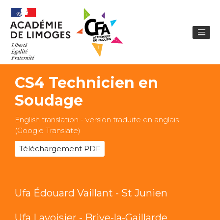
CS4 Technicien en
Soudage
English translation - version traduite en anglais
(Google Translate)
Téléchargement PDF
Ufa Édouard Vaillant - St Junien
Ufa Lavoisier - Brive-la-Gaillarde