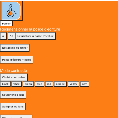
Fermer
Redimensionner la police d'écriture
A-
A+
Réinitialiser la police d'écriture
Navigation au clavier
Police d'écriture + lisible
Mode contrasté
Choisir une couleur
black
white
green
blue
red
orange
yellow
navi
Souligner les liens
Surligner les liens