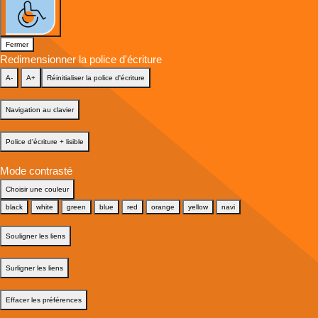
Fermer
Redimensionner la police d'écriture
A-
A+
Réinitialiser la police d'écriture
Navigation au clavier
Police d'écriture + lisible
Mode contrasté
Choisir une couleur
black
white
green
blue
red
orange
yellow
navi
Souligner les liens
Surligner les liens
Effacer les préférences