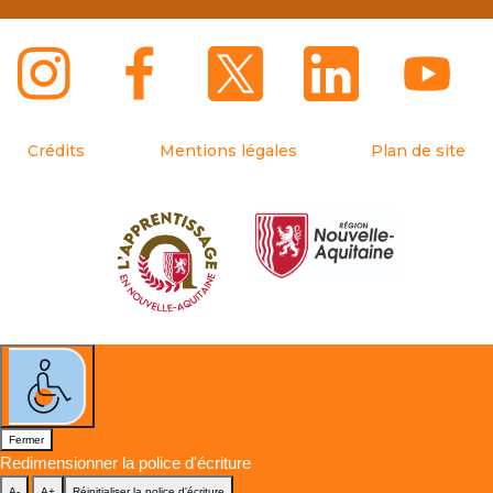
Crédits
Mentions légales
Plan de site
Fermer
Redimensionner la police d'écriture
A-
A+
Réinitialiser la police d'écriture