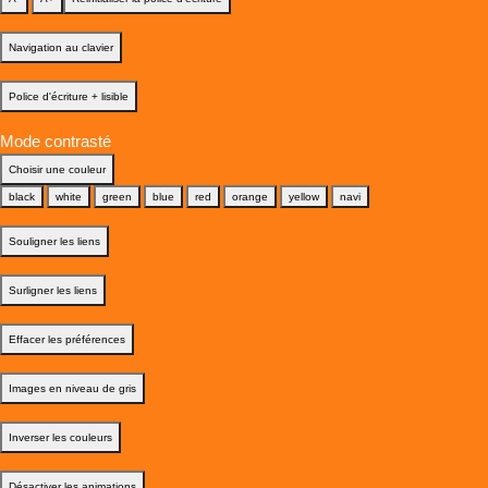
Navigation au clavier
Police d'écriture + lisible
Mode contrasté
Choisir une couleur
black
white
green
blue
red
orange
yellow
navi
Souligner les liens
Surligner les liens
Effacer les préférences
Images en niveau de gris
Inverser les couleurs
Désactiver les animations