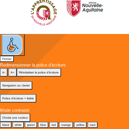
Fermer
Redimensionner la police d'écriture
A-
A+
Réinitialiser la police d'écriture
Navigation au clavier
Police d'écriture + lisible
Mode contrasté
Choisir une couleur
black
white
green
blue
red
orange
yellow
navi