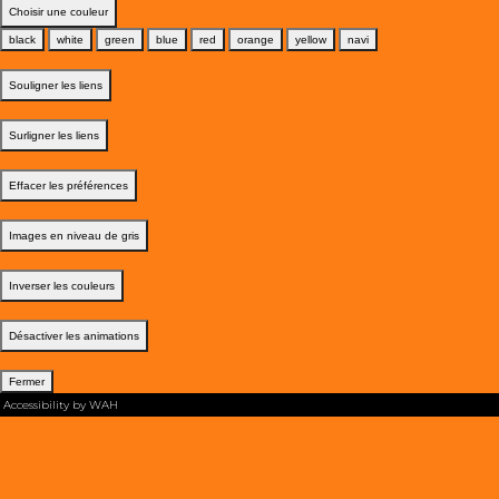
Choisir une couleur
black
white
green
blue
red
orange
yellow
navi
Souligner les liens
Surligner les liens
Effacer les préférences
Images en niveau de gris
Inverser les couleurs
Désactiver les animations
Fermer
Accessibility by WAH