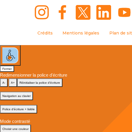
Crédits
Mentions légales
Plan de si
Fermer
Redimensionner la police d'écriture
A-
A+
Réinitialiser la police d'écriture
Navigation au clavier
Police d'écriture + lisible
Mode contrasté
Choisir une couleur