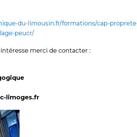
ique-du-limousin.fr/formations/cap-propret
clage-peucr/
 intéresse merci de contacter :
gogique
c-limoges.fr