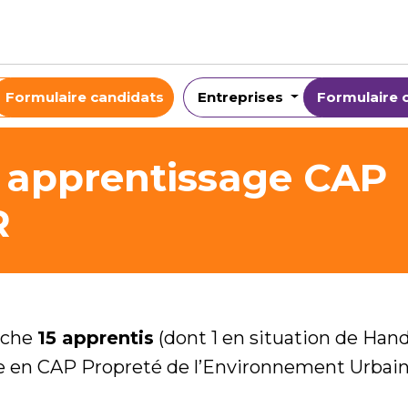
Formulaire candidats
Entreprises
Formulaire 
s apprentissage CAP
R
rche
15 apprentis
(dont 1 en situation de Hand
e en CAP Propreté de l’Environnement Urbain