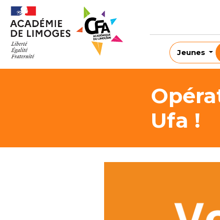
Jeunes
Opérat
Ufa !