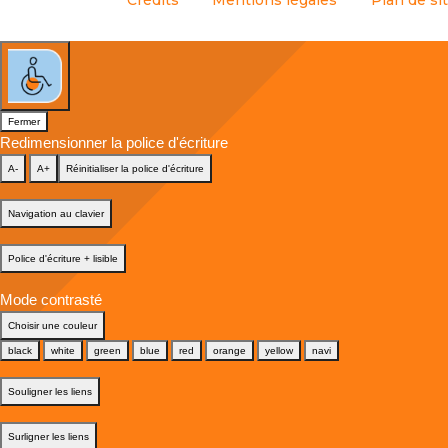
Crédits
Mentions légales
Plan de si
Fermer
Redimensionner la police d'écriture
A-
A+
Réinitialiser la police d'écriture
Navigation au clavier
Police d'écriture + lisible
Mode contrasté
Choisir une couleur
black
white
green
blue
red
orange
yellow
navi
Souligner les liens
Surligner les liens