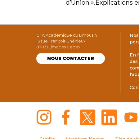
d’Union ».Explications 
CFA Académique du Limousin
Nos
13 rue François Chénieux
per
87031 Limoges Cedex
En f
NOUS CONTACTER
des
com
l'ap
Con