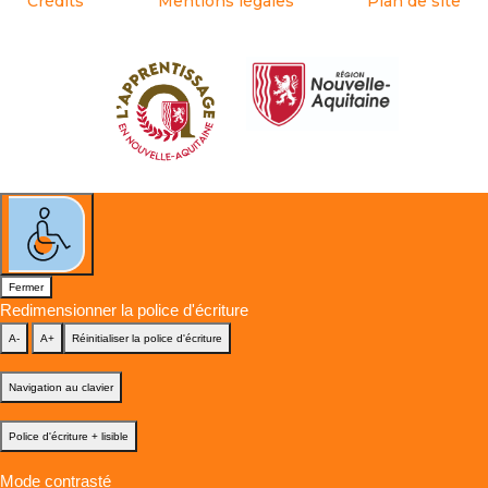
Crédits
Mentions légales
Plan de site
Fermer
Redimensionner la police d'écriture
A-
A+
Réinitialiser la police d'écriture
Navigation au clavier
Police d'écriture + lisible
Mode contrasté