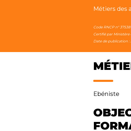
Métiers des a
Code RNCP n° 37538
Certifié par Ministère
Date de publication :
MÉTIE
Ebéniste
OBJEC
FORM