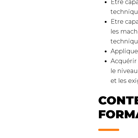
Etre capa
techniq
Etre capa
les mach
technique
Appliquer
Acquérir
le nivea
et les ex
CONTE
FORM