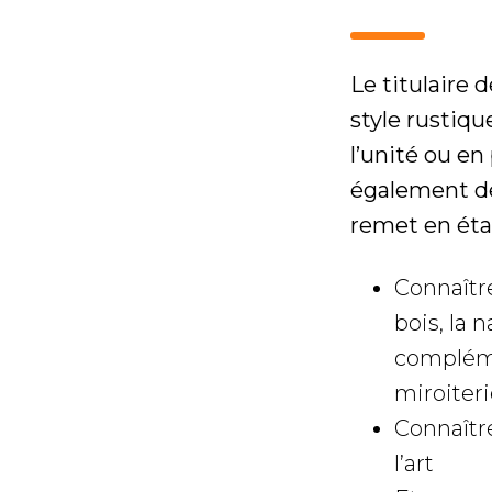
Le titulaire
style rustiqu
l’unité ou en
également des
remet en éta
Connaîtr
bois, la 
compléme
miroiter
Connaître
l’art