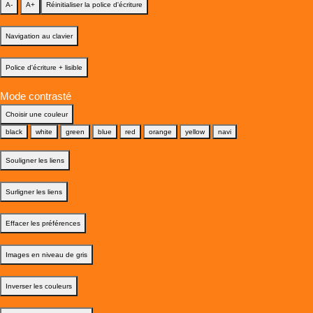
A-
A+
Réinitialiser la police d'écriture
Navigation au clavier
Police d'écriture + lisible
Mode contrasté
Choisir une couleur
black
white
green
blue
red
orange
yellow
navi
Souligner les liens
Surligner les liens
Effacer les préférences
Images en niveau de gris
Inverser les couleurs