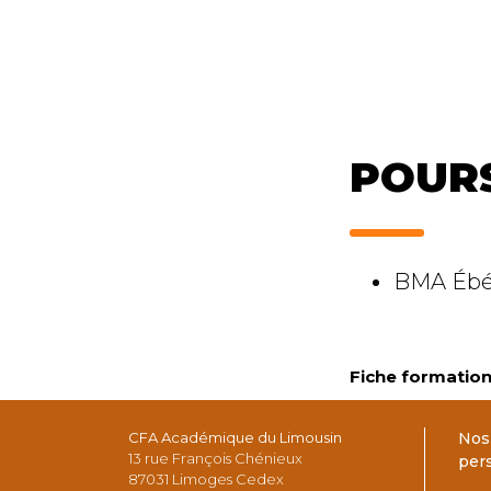
POURS
BMA Ébé
Fiche formation 
CFA Académique du Limousin
Nos
13 rue François Chénieux
per
87031 Limoges Cedex