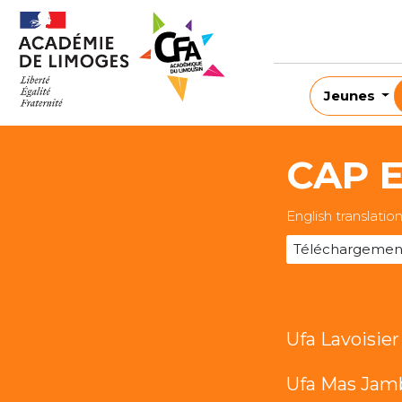
Jeunes
CAP E
English translatio
Téléchargemen
Ufa Lavoisier 
Ufa Mas Jam