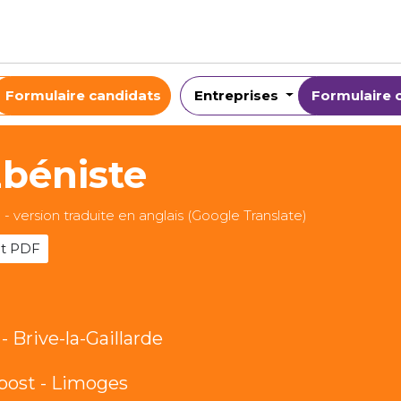
Formulaire candidats
Entreprises
Formulaire 
béniste
n - version traduite en anglais (Google Translate)
t PDF
- Brive-la-Gaillarde
bost - Limoges