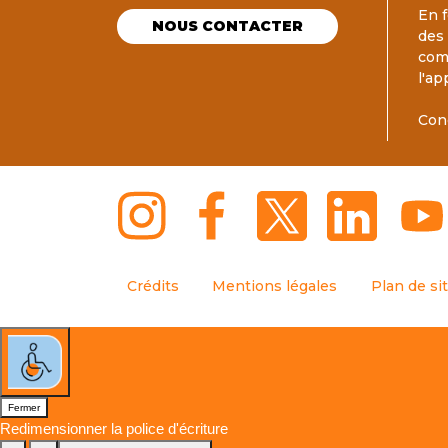
En f
NOUS CONTACTER
des
com
l'ap
Con
Crédits
Mentions légales
Plan de si
Fermer
Redimensionner la police d'écriture