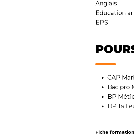
Anglais
Education ar
EPS
POURS
CAP Marb
Bac pro M
BP Métier
BP Taill
Fiche formation 