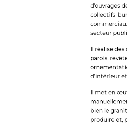
d’ouvrages d
collectifs, b
commerciaux,
secteur publ
Il réalise de
parois, revê
ornementati
d’intérieur e
Il met en œuv
manuellement 
bien le granit
produire et, p