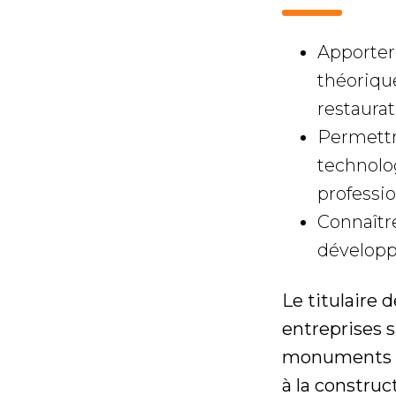
Apporter
théoriqu
restaurat
Permettre
technolog
professio
Connaître
développ
Le titulaire 
entreprises s
monuments hi
à la construct