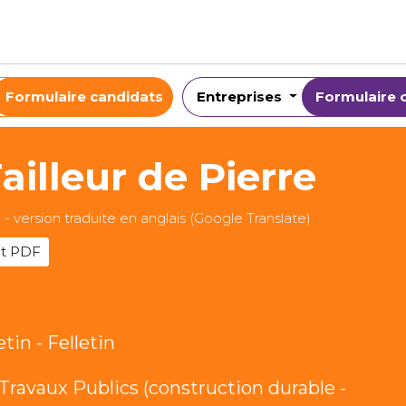
Formulaire candidats
Entreprises
Formulaire 
ailleur de Pierre
n - version traduite en anglais (Google Translate)
t PDF
tin - Felletin
Travaux Publics (construction durable -