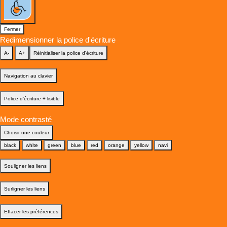
Fermer
Redimensionner la police d'écriture
A-
A+
Réinitialiser la police d'écriture
Navigation au clavier
Police d'écriture + lisible
Mode contrasté
Choisir une couleur
black
white
green
blue
red
orange
yellow
navi
Souligner les liens
Surligner les liens
Effacer les préférences