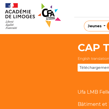
Jeunes
CAP T
English translatio
Téléchargemen
Ufa LMB Felle
Bâtiment et 