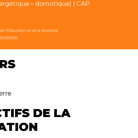
nergétique – domotique) | CAP
 de l’Education et de la Jeunesse
23/11/2023
RS
erre
TIFS DE LA
ATION