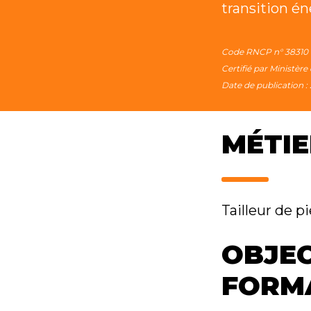
transition é
Code RNCP n° 38310
Certifié par Ministère
Date de publication : 
MÉTIE
Tailleur de pi
OBJEC
FORM